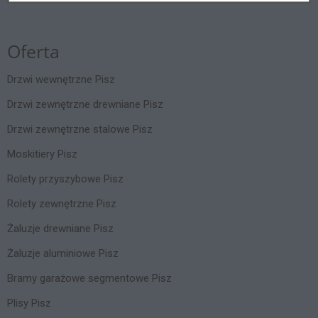
Oferta
Drzwi wewnętrzne Pisz
Drzwi zewnętrzne drewniane Pisz
Drzwi zewnętrzne stalowe Pisz
Moskitiery Pisz
Rolety przyszybowe Pisz
Rolety zewnętrzne Pisz
Żaluzje drewniane Pisz
Żaluzje aluminiowe Pisz
Bramy garażowe segmentowe Pisz
Plisy Pisz