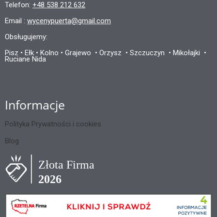
Telefon:
+48 538 212 632
Email :
wycenypuerta@gmail.com
Obsługujemy:
Pisz • Ełk • Kolno • Grajewo
• Orzysz
• Szczuczyn
• Mikołajki
•
Ruciane Nida
Informacje
Polityka Prywatności i cookies
Blog